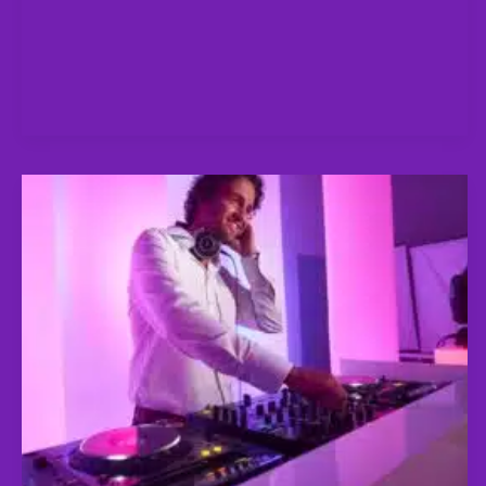
DJ
HUREN
VOOR
DOMUSDELA
EINDHOVEN
|
SOUND4ALL