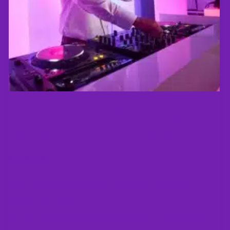
Bruiloft DJ Villa 1855
Tilburg | Sound4all
04/16/2026
Jullie Feest in de Orangerie of De Coure: Tips voor de
Perfecte Opstelling
Bij Villa 1855 draait alles om de beleving. De locatie ademt