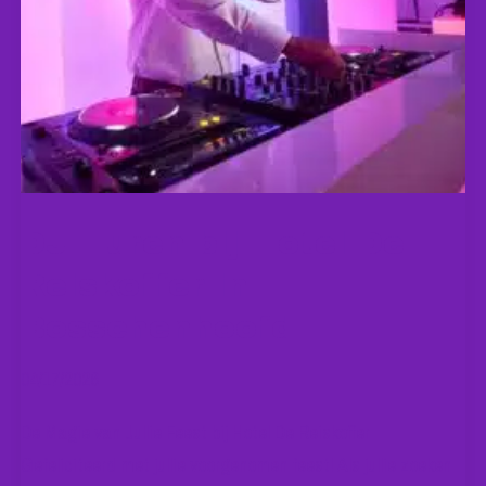
DJ Huren bij Hotel De
Reiskoffer in
Bosschenhoofd
04/17/2026
De Magie van Jullie Feest bij Hotel De Reiskoffer
Gefeliciteerd met jullie voorgenomen feest! Als jullie zoeken