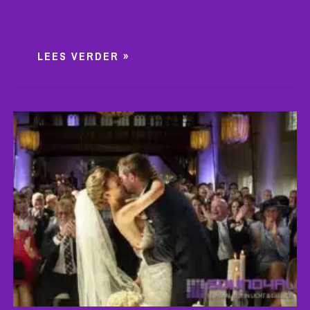
naar een locatie met karakter, dan is…
LEES VERDER »
BRUILOFT
DJ
BIJ
KLOOSTER
BETHLEHEM:
CREËER
EEN
ONVERGETELIJK
FEEST