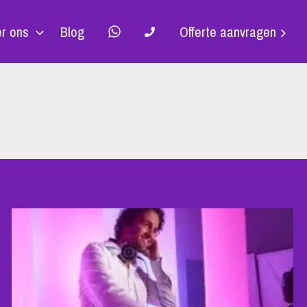
r ons
Blog
Offerte aanvragen
BRUILOFT
DJ
VILLA
1855
TILBURG
|
SOUND4ALL