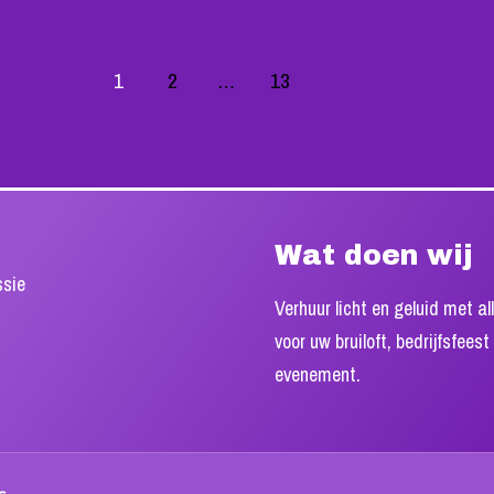
1
2
…
13
Wat doen wij
ssie
Verhuur licht en geluid met al
voor uw bruiloft, bedrijfsfeest
evenement.