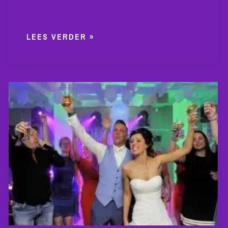
historie en…
LEES VERDER »
DJ
HUREN
BIJ
PAVILJOEN
GENNEPER
PARKEN:
CREËER
EEN
MAGISCHE
AVOND
IN
EINDHOVEN