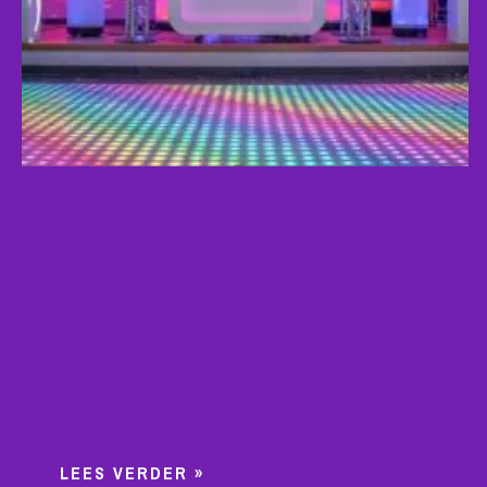
Dj huren Het Houtse
Meer
04/20/2026
Dj huren Het House Meer Dj voor je bruiloft DJ huren Het
Houtse Meer: Maak van jullie feest een onvergetelijke […]
LEES VERDER »