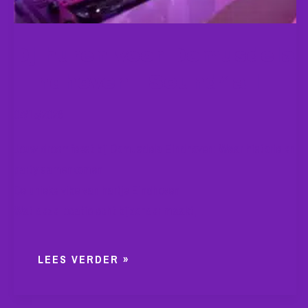
Dj huren voor Domusdela
Eindhoven | Sound4all
04/15/2026
Jouw droomfeest bij Domusdela Eindhoven: Waar historie en
party samenkomen
De unieke vibe van hartje Eindhoven
Wat deze locatie echt bijzonder maakt,…
LEES VERDER »