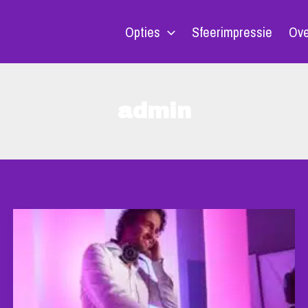
Opties
Sfeerimpressie
Ove
admin
DJ
HUREN
BIJ
HOTEL
DE
REISKOFFER
IN
BOSSCHENHOOFD