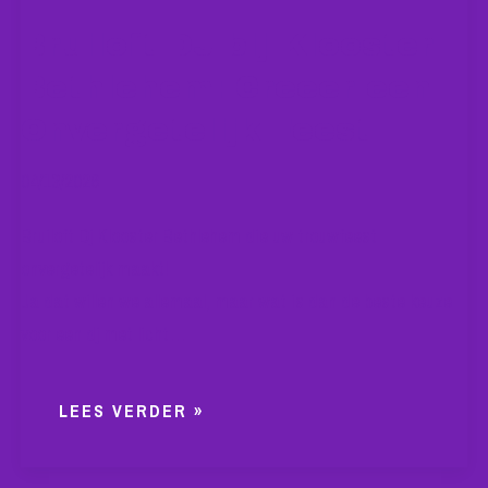
Bruiloft DJ bij Klooster
Bethlehem: Creëer een
Onvergetelijk Feest
04/13/2026
Bruiloft Dj Klooster Bethlehem die uw trouwfeest
onvergetelijk maakt!
Ja dat willen we allemaal, maar wat is dan de beste keuze
voor een dj met licht…
LEES VERDER »