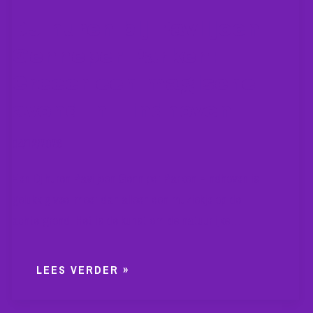
DJ huren bij Paviljoen
Genneper Parken:
Creëer een magische
avond in Eindhoven
04/12/2026
Een Dj huren Paviljoen Genniper Parken Eindhoven is
gelukkig veel meer dan alleen een muziekje op de
achtergrond. Het is de kunst om de natuurlijke…
LEES VERDER »