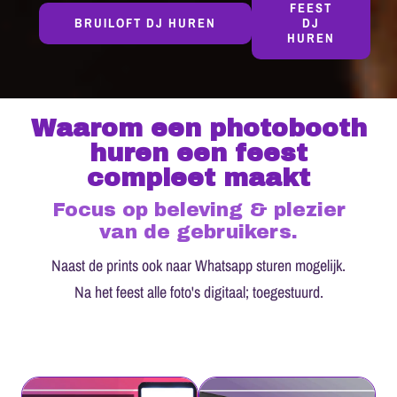
FEEST
BRUILOFT DJ HUREN
DJ
HUREN
Waarom een photobooth
huren een feest
compleet maakt
Focus op beleving & plezier
van de gebruikers.
Naast de prints ook naar Whatsapp sturen mogelijk.
Na het feest alle foto's digitaal; toegestuurd.