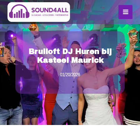
Skip
MAI
to
MEN
content
Bruiloft DJ Huren bij
Kasteel Maurick
01/20/2026