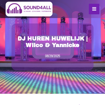
Skip
MAI
to
MEN
content
DJ HUREN HUWELIJK |
Wilco & Yannicke
08/29/2025