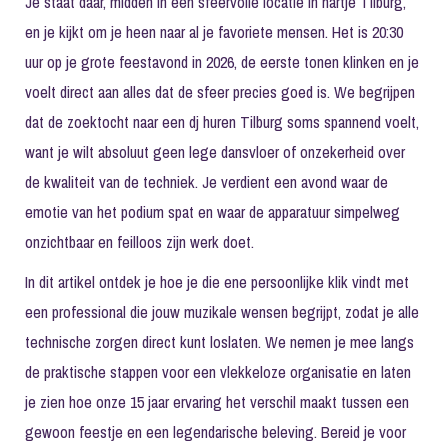
Je staat daar, midden in een sfeervolle locatie in hartje Tilburg,
en je kijkt om je heen naar al je favoriete mensen. Het is 20:30
uur op je grote feestavond in 2026, de eerste tonen klinken en je
voelt direct aan alles dat de sfeer precies goed is. We begrijpen
dat de zoektocht naar een dj huren Tilburg soms spannend voelt,
want je wilt absoluut geen lege dansvloer of onzekerheid over
de kwaliteit van de techniek. Je verdient een avond waar de
emotie van het podium spat en waar de apparatuur simpelweg
onzichtbaar en feilloos zijn werk doet.
In dit artikel ontdek je hoe je die ene persoonlijke klik vindt met
een professional die jouw muzikale wensen begrijpt, zodat je alle
technische zorgen direct kunt loslaten. We nemen je mee langs
de praktische stappen voor een vlekkeloze organisatie en laten
je zien hoe onze 15 jaar ervaring het verschil maakt tussen een
gewoon feestje en een legendarische beleving. Bereid je voor