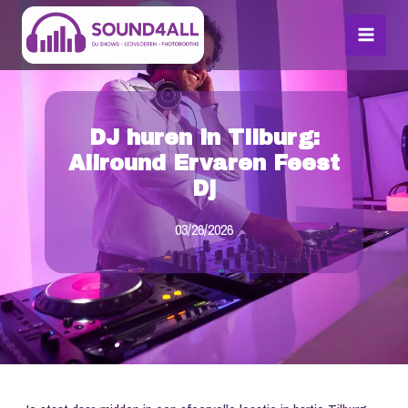
Skip
MAI
to
MEN
content
DJ huren in Tilburg:
Allround Ervaren Feest
Dj
03/26/2026