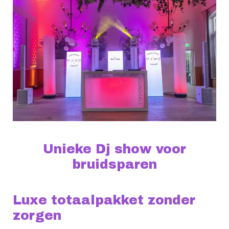
Unieke Dj show voor
bruidsparen
Luxe totaalpakket zonder
zorgen