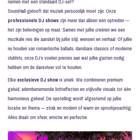
nemen met een standaard DJ-set?
Sound4all gelooft dat muziek persoonlijk moet zijn. Onze
professionele DJ shows
zijn meer dan alleen een optreden —
het zijn belevingen op maat. Samen met jullie creëren we een
muzikale reis die aansluit bij jullie stijl, wensen en verhaal. Of jullie
nu houden van romantische ballads, dansbare classics of moderne
clubhits, onze DJ’s voelen precies aan wat jullie gasten nodig
hebben om de dansvloer vol te houden.
Elke
exclusieve DJ show
is uniek. We combineren premium
geluid, adembenemende lichteffecten en stijlvolle visuals tot één
harmonieus geheel. De opstelling wordt afgestemd op jullie
locatie en thema — strak en modern of warm en sprookjesachtig.
Alles draait om sfeer, emotie en perfectie.